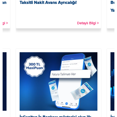
Puan
Taksitli Nakit Avans Ayrıcalığı!
Boy
Yar
ilgi >
Detaylı Bilgi >