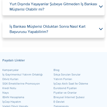
Yurt Dışında Yaşayanlar Şubeye Gitmeden İş Bankası
Müşterisi Olabilir mi?
İş Bankası Müşterisi Olduktan Sonra Nasıl Kart
Başvurusu Yapabilirim?
Faydalı Linkler
Kampanyalar
Blog
​İş Gayrimenkul Yatırım Ortaklığı
Sıkça Sorulan Sorular
Döviz Kurları
Yatırım Fonları
SGK Emeklilerine Promosyon
İşCep Akıllı Saat İle Ödeme
Kredi Notu
Eurobond Fiyatları
Nays
Fiyatlar ve Oranlar
IBAN Hesaplama
Bireysel İnternet Şubesi
İşCep Hayatım
E-Devlet
Vadeli Döviz Hesabı
Zamanaşımı