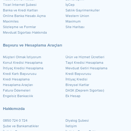
Ticari İnternet Şubesi
İşCep
Banka ve Kredi Kartları
Satılık Gayrimenkuller
Online Banka Hesabı Açma
Western Union
Maximiles
Maximum
Sözleşme ve Formlar
Site Haritası
Mevduat Sigortası Hakkında
Başvuru ve Hesaplama Araçları
Müşteri Olmak İstiyorum
Ürün ve Hizmet Ücretleri
Konut Kredisi Hesaplama
Taşıt Kredisi Hesaplama
İhtiyaç Kredisi Hesaplama
Mevduat Getiri Hesaplama
Kredi Kartı Başvurusu
Kredi Başvurusu
Kredi Hesaplama
İhtiyaç Kredisi
Hesaplama Araçları
Bireysel Kartlar
Fatura Ödemeleri
DASK (Deprem Sigortası)
Engelsiz Bankacılık
Ek Hesap
Hakkımızda
0850 724 0 724
Diyalog Şubesi
Şube ve Bankamatikler
İletişim