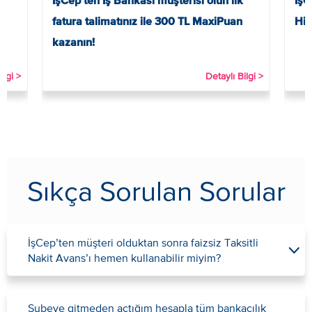
İşCep’ten İş Bankası müşterisi olun ilk
İşC
fatura talimatınız ile 300 TL MaxiPuan
His
kazanın!
ilgi >
Detaylı Bilgi >
Sıkça Sorulan Sorular
İşCep’ten müşteri olduktan sonra faizsiz Taksitli
Nakit Avans’ı hemen kullanabilir miyim?
Şubeye gitmeden açtığım hesapla tüm bankacılık