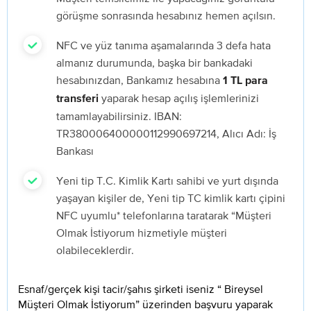
görüşme sonrasında hesabınız hemen açılsın.
NFC ve yüz tanıma aşamalarında 3 defa hata
almanız durumunda, başka bir bankadaki
hesabınızdan, Bankamız hesabına
1 TL para
yaparak hesap açılış işlemlerinizi
transferi
tamamlayabilirsiniz. IBAN:
TR380006400000112990697214, Alıcı Adı: İş
Bankası
Yeni tip T.C. Kimlik Kartı sahibi ve yurt dışında
yaşayan kişiler de, Yeni tip TC kimlik kartı çipini
NFC uyumlu* telefonlarına taratarak “Müşteri
Olmak İstiyorum hizmetiyle müşteri
olabileceklerdir.
Esnaf/gerçek kişi tacir/şahıs şirketi iseniz “ Bireysel
Müşteri Olmak İstiyorum” üzerinden başvuru yaparak