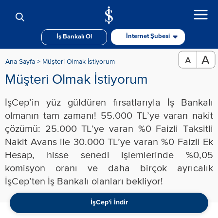
İnternet Şubesi
İş Bankalı Ol
Ana Sayfa >
Müşteri Olmak İstiyorum
Müşteri Olmak İstiyorum
İşCep’in yüz güldüren fırsatlarıyla İş Bankalı
olmanın tam zamanı! 55.000 TL’ye varan nakit
çözümü: 25.000 TL’ye varan %0 Faizli Taksitli
Nakit Avans ile 30.000 TL’ye varan %0 Faizli Ek
Hesap, hisse senedi işlemlerinde %0,05
komisyon oranı ve daha birçok ayrıcalık
İşCep’ten İş Bankalı olanları bekliyor!​
İşCep'i İndir