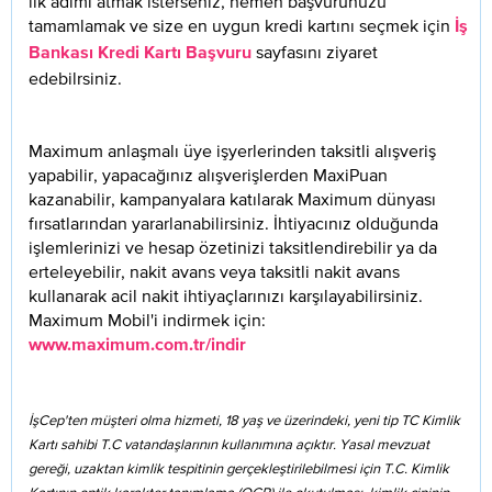
ilk adımı atmak isterseniz, hemen başvurunuzu
tamamlamak ve size en uygun kredi kartını seçmek için
İş
sayfasını ziyaret
Bankası Kredi Kartı Başvuru
edebilrsiniz.
Maximum anlaşmalı üye işyerlerinden taksitli alışveriş
yapabilir, yapacağınız alışverişlerden MaxiPuan
kazanabilir, kampanyalara katılarak Maximum dünyası
fırsatlarından yararlanabilirsiniz. İhtiyacınız olduğunda
işlemlerinizi ve hesap özetinizi taksitlendirebilir ya da
erteleyebilir, nakit avans veya taksitli nakit avans
kullanarak acil nakit ihtiyaçlarınızı karşılayabilirsiniz.
Maximum Mobil'i indirmek için:
www.maximum.com.tr/indir
İşCep'ten müşteri olma hizmeti, 18 yaş ve üzerindeki, yeni tip TC Kimlik
Kartı sahibi T.C vatandaşlarının kullanımına açıktır. Yasal mevzuat
gereği, uzaktan kimlik tespitinin gerçekleştirilebilmesi için T.C. Kimlik