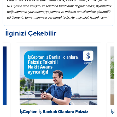
Kartının optik karakter tanımlama (OCR) ile okutulması, kimlik çipinin
NFC yakın alan iletişimi ile telefona taratılarak doğrulanması, biyometrik
doğrulamanın (yüz tanıma) yapılması ve müşteri temsilcimizle görüntülü
görüşmenin tamamlanması gerekmektedir. Ayrıntılı bilgi: isbank.com.tr
İlginizi Çekebilir
m
İşCep'ten İş Bankalı Olanlara Faizsiz
İşC