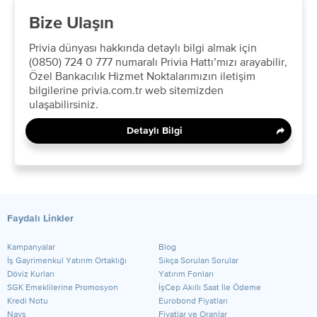
Bize Ulaşın
Privia dünyası hakkında detaylı bilgi almak için
(0850) 724 0 777​ numaralı Privia Hattı’mızı arayabilir,
Özel Bankacılık Hizmet Noktalarımızın iletişim
bilgilerine privia.com.tr web sitemizden
ulaşabilirsiniz.​
Detaylı Bilgi
Faydalı Linkler
Kampanyalar
Blog
​İş Gayrimenkul Yatırım Ortaklığı
Sıkça Sorulan Sorular
Döviz Kurları
Yatırım Fonları
SGK Emeklilerine Promosyon
İşCep Akıllı Saat İle Ödeme
Kredi Notu
Eurobond Fiyatları
Nays
Fiyatlar ve Oranlar