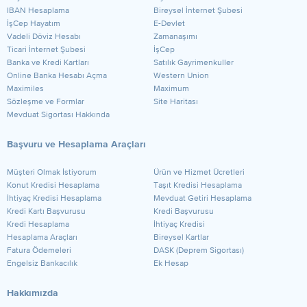
IBAN Hesaplama
Bireysel İnternet Şubesi
İşCep Hayatım
E-Devlet
Vadeli Döviz Hesabı
Zamanaşımı
Ticari İnternet Şubesi
İşCep
Banka ve Kredi Kartları
Satılık Gayrimenkuller
Online Banka Hesabı Açma
Western Union
Maximiles
Maximum
Sözleşme ve Formlar
Site Haritası
Mevduat Sigortası Hakkında
Başvuru ve Hesaplama Araçları
Müşteri Olmak İstiyorum
Ürün ve Hizmet Ücretleri
Konut Kredisi Hesaplama
Taşıt Kredisi Hesaplama
İhtiyaç Kredisi Hesaplama
Mevduat Getiri Hesaplama
Kredi Kartı Başvurusu
Kredi Başvurusu
Kredi Hesaplama
İhtiyaç Kredisi
Hesaplama Araçları
Bireysel Kartlar
Fatura Ödemeleri
DASK (Deprem Sigortası)
Engelsiz Bankacılık
Ek Hesap
Hakkımızda