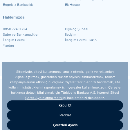
Engelsiz Bankacılık
Ek Hesap
Hakkımızda
0850 724 0 724
Diyalog Şubesi
Şube ve Bankamatikler
İletişim
İletişim Formu
İletişim Formu Takip
Yardım
© 2026 Türkiye İş Bankası A.Ş.
Yasal Uyarı
Güvenlik
Gizlilik Politikamız
Kişisel Verilerin Korunması
Bilgi Toplumu Hizmetleri
Çerez Ayarları