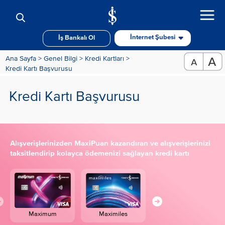
İnternet Şubesi
İş Bankalı Ol
Ana Sayfa >
Genel Bilgi >
Kredi Kartları >
Kredi Kartı Başvurusu
Kredi Kartı Başvurusu
Alışverişlerinizden MaxiPuan kazandıran ve alışverişlerinizi
taksitlendirip kolayca ödemenizi sağlayan kredi kartı
Maximum
Maximiles
MaximumPati