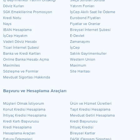
​İş Gayrimenkul Yatırım Ortaklığı
Sıkça Sorulan Sorular
Döviz Kurları
Yatırım Fonları
SGK Emeklilerine Promosyon
İşCep Akıllı Saat İle Ödeme
Kredi Notu
Eurobond Fiyatları
Nays
Fiyatlar ve Oranlar
IBAN Hesaplama
Bireysel İnternet Şubesi
İşCep Hayatım
E-Devlet
Vadeli Döviz Hesabı
Zamanaşımı
Ticari İnternet Şubesi
İşCep
Banka ve Kredi Kartları
Satılık Gayrimenkuller
Online Banka Hesabı Açma
Western Union
Maximiles
Maximum
Sözleşme ve Formlar
Site Haritası
Mevduat Sigortası Hakkında
Başvuru ve Hesaplama Araçları
Müşteri Olmak İstiyorum
Ürün ve Hizmet Ücretleri
Konut Kredisi Hesaplama
Taşıt Kredisi Hesaplama
İhtiyaç Kredisi Hesaplama
Mevduat Getiri Hesaplama
Kredi Kartı Başvurusu
Kredi Başvurusu
Kredi Hesaplama
İhtiyaç Kredisi
Hesaplama Araçları
Bireysel Kartlar
Fatura Ödemeleri
DASK (Deprem Sigortası)