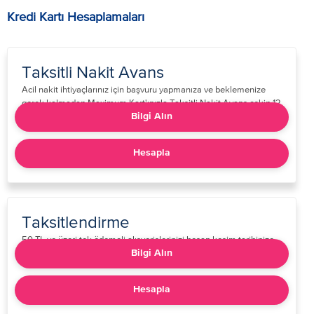
Kredi Kartı Hesaplamaları
Taksitli Nakit Avans
​​​Acil nakit ihtiyaçlarınız için başvuru yapmanıza ve beklemenize
gerek kalmadan Maximum Kart'ınızla Taksitli Nakit Avans çekip 12
aya varan taksitlerle kolayca ödeyebilirsiniz!​​
Bilgi Alın
Hesapla
Taksitlendirme
​​​50 TL ve üzeri tek ödemeli alışverişlerinizi hesap kesim tarihinize
kadar 3 veya 6 taksite bölebilirsiniz.​​​​
Bilgi Alın
Hesapla