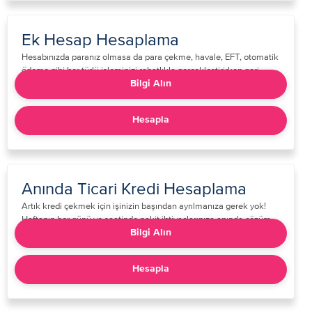
Ek Hesap Hesaplama
Hesabınızda paranız olmasa da para çekme, havale, EFT, otomatik
ödeme gibi her türlü işleminizi rahatlıkla gerçekleştirirken geri
ödemeleriniz ne kadar olacak hesaplayabilirsiniz.​​​
Bilgi Alın
Hesapla
Anında Ticari Kredi Hesaplama
​​​Artık kredi çekmek için işinizin başından ayrılmanıza gerek yok!
Haftanın her günü ve saatinde nakit ihtiyaçlarınıza anında çözüm
üretiyoruz.​​​
Bilgi Alın
Hesapla