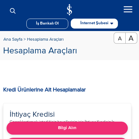
İnternet Şubesi
İş Bankalı Ol
Ana Sayfa >
Hesaplama Araçları
Hesaplama Araçları
Kredi Ürünlerine Ait Hesaplamalar
İhtiyaç Kredisi
​​Gerçekleştirmek istediğiniz hayalleriniz için İhtiyaç Krediniz İş
Bankası’nda!​​
Bilgi Alın