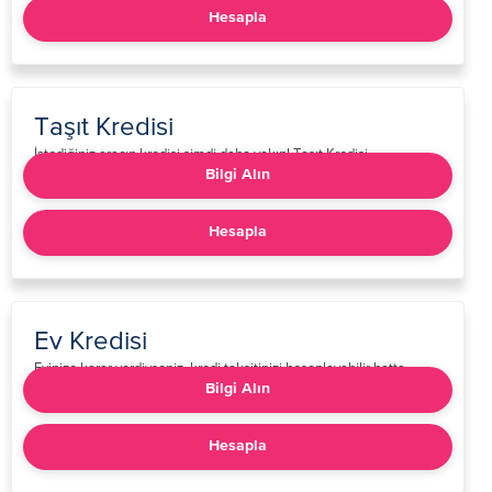
Hesapla
Taşıt Kredisi
​​​​İstediğiniz aracın kredisi şimdi daha yakın! Taşıt Kredisi
başvurunuzu hızlı ve kolayca yapabilirsiniz.​​​​
Bilgi Alın
Hesapla
Ev Kredisi
​​​Evinize karar verdiyseniz, kredi taksitinizi hesaplayabilir hatta
şubemize gitmeden başvurunuzu kolayca yapabilirsiniz.​​​​
Bilgi Alın
Hesapla