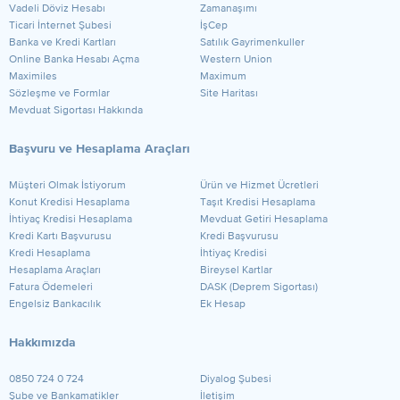
Vadeli Döviz Hesabı
Zamanaşımı
Ticari İnternet Şubesi
İşCep
Banka ve Kredi Kartları
Satılık Gayrimenkuller
Online Banka Hesabı Açma
Western Union
Maximiles
Maximum
Sözleşme ve Formlar
Site Haritası
Mevduat Sigortası Hakkında
Başvuru ve Hesaplama Araçları
Müşteri Olmak İstiyorum
Ürün ve Hizmet Ücretleri
Konut Kredisi Hesaplama
Taşıt Kredisi Hesaplama
İhtiyaç Kredisi Hesaplama
Mevduat Getiri Hesaplama
Kredi Kartı Başvurusu
Kredi Başvurusu
Kredi Hesaplama
İhtiyaç Kredisi
Hesaplama Araçları
Bireysel Kartlar
Fatura Ödemeleri
DASK (Deprem Sigortası)
Engelsiz Bankacılık
Ek Hesap
Hakkımızda
0850 724 0 724
Diyalog Şubesi
Şube ve Bankamatikler
İletişim