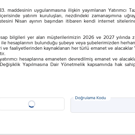
83. maddesinin uygulanmasına ilişkin yayımlanan Yatırımcı T
 içerisinde yatırım kuruluşları, nezdindeki zamanaşımına uğra
tesini Nisan ayının başından itibaren kendi internet sitelerin
sap bilgileri yer alan müşterilerimizin 2026 ve 2027 yılında 
leri ile hesaplarının bulunduğu şubeye veya şubelerimizden herha
i ve faaliyetlerinden kaynaklanan her türlü emanet ve alacaklar
tir.
atırımcı hesaplarına emaneten devredilmiş emanet ve alacakları
eğişiklik Yapılmasına Dair Yönetmelik kapsamında hak sahip
Doğrulama Kodu