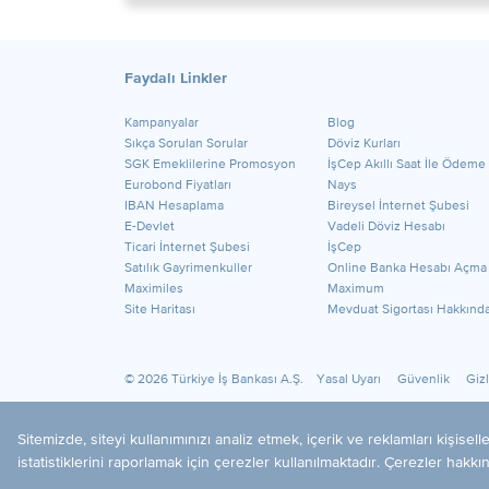
Faydalı Linkler
Kampanyalar
Blog
Sıkça Sorulan Sorular
Döviz Kurları
SGK Emeklilerine Promosyon
İşCep Akıllı Saat İle Ödeme
Eurobond Fiyatları
Nays
IBAN Hesaplama
Bireysel İnternet Şubesi
E-Devlet
Vadeli Döviz Hesabı
Ticari İnternet Şubesi
İşCep
Satılık Gayrimenkuller
Online Banka Hesabı Açma
Maximiles
Maximum
Site Haritası
Mevduat Sigortası Hakkınd
© 2026 Türkiye İş Bankası A.Ş.
Yasal Uyarı
Güvenlik
Gizl