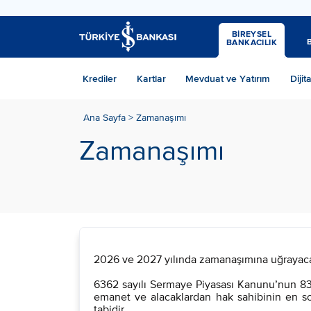
BİREYSEL
BANKACILIK
Krediler
Kartlar
Mevduat ve Yatırım
Dijit
Ana Sayfa >
Zamanaşımı
Zamanaşımı
2026 ve 2027 yılında zamanaşımına uğrayacak 
6362 sayılı Sermaye Piyasası Kanunu’nun 83. 
emanet ve alacaklardan hak sahibinin en son
tabidir.