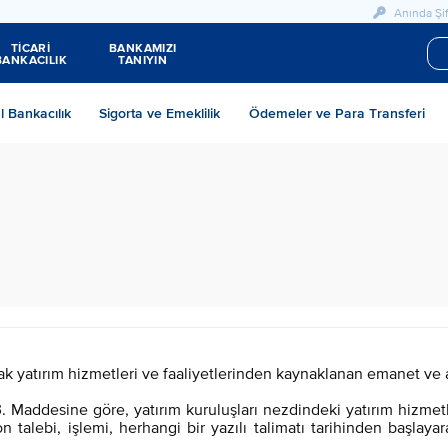
Anında Şif
TİCARİ
BANKAMIZI
BANKACILIK
TANIYIN
al Bankacılık
Sigorta ve Emeklilik
Ödemeler ve Para Transferi
yatırım hizmetleri ve faaliyetlerinden kaynaklanan emanet ve al
Maddesine göre, yatırım kuruluşları nezdindeki yatırım hizmetl
 talebi, işlemi, herhangi bir yazılı talimatı tarihinden başlay