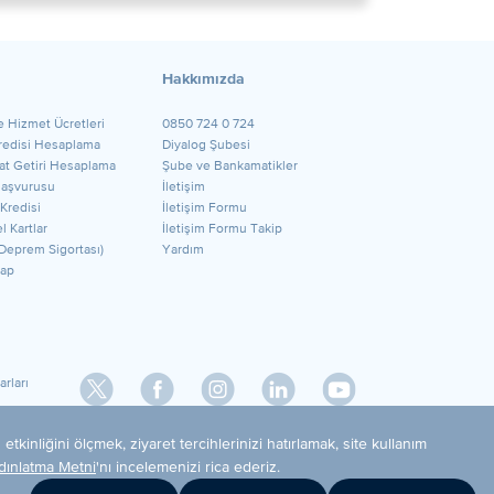
Hakkımızda
e Hizmet Ücretleri
0850 724 0 724
Kredisi Hesaplama
Diyalog Şubesi
t Getiri Hesaplama
Şube ve Bankamatikler
Başvurusu
İletişim
 Kredisi
İletişim Formu
l Kartlar
İletişim Formu Takip
Deprem Sigortası)
Yardım
ap
rları