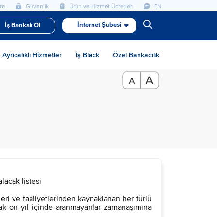
re
Güvenlik
Ürün ve Hizmet Ücretleri
EN
İnternet Şubesi
İş Bankalı Ol
Ayrıcalıklı Hizmetler
İş Black
Özel Bankacılık
acak listesi
eri ve faaliyetlerinden kaynaklanan her türlü
arak on yıl içinde aranmayanlar zamanaşımına