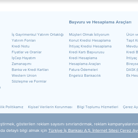
Başvuru ve Hesaplama Araçları
​İş Gayrimenkul Yatırım Ortaklığı
Müşteri Olmak İstiyorum
Ürün v
Yatırım Fonları
Konut Kredisi Hesaplama
Taşıt 
Kredi Notu
İhtiyaç Kredisi Hesaplama
Mevdua
Fiyatlar ve Oranlar
Kredi Kartı Başvurusu
Kredi 
İşCep Hayatım
Kredi Hesaplama
İhtiyaç
Zamanaşımı
Hesaplama Araçları
Bireyse
Banka ve Kredi Kartları
Fatura Ödemeleri
DASK (
Western Union
Engelsiz Bankacılık
Ek Hes
Sözleşme ve Formlar
a
ilik Politikamız
Kişisel Verilerin Korunması
Bilgi Toplumu Hizmetleri
Çerez Aya