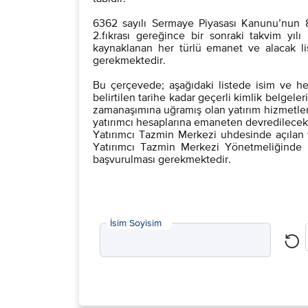
6362 sayılı Sermaye Piyasası Kanunu’nun 
2.fıkrası gereğince bir sonraki takvim yılı
kaynaklanan her türlü emanet ve alacak lis
gerekmektedir.
Bu çerçevede; aşağıdaki listede isim ve he
belirtilen tarihe kadar geçerli kimlik belge
zamanaşımına uğramış olan yatırım hizmetler
yatırımcı hesaplarına emaneten devredilecek
Yatırımcı Tazmin Merkezi uhdesinde açılan y
Yatırımcı Tazmin Merkezi Yönetmeliğinde D
başvurulması gerekmektedir.​​
İsim Soyisim