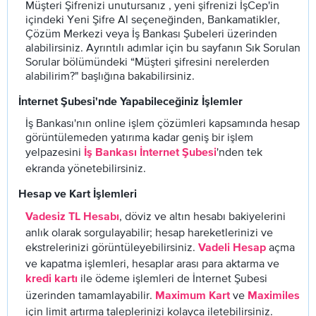
Müşteri Şifrenizi unutursanız , yeni şifrenizi İşCep'in
içindeki Yeni Şifre Al seçeneğinden, Bankamatikler,
Çözüm Merkezi veya İş Bankası Şubeleri üzerinden
alabilirsiniz. Ayrıntılı adımlar için bu sayfanın Sık Sorulan
Sorular bölümündeki “Müşteri şifresini nerelerden
alabilirim?" başlığına bakabilirsiniz.
İnternet Şubesi'nde Yapabileceğiniz İşlemler
İş Bankası'nın online işlem çözümleri kapsamında hesap
görüntülemeden yatırıma kadar geniş bir işlem
yelpazesini
'nden tek
İş Bankası İnternet Şubesi
ekranda yönetebilirsiniz.
Hesap ve Kart İşlemleri
, döviz ve altın hesabı bakiyelerini
Vadesiz TL Hesabı
anlık olarak sorgulayabilir; hesap hareketlerinizi ve
ekstrelerinizi görüntüleyebilirsiniz.
açma
Vadeli Hesap
ve kapatma işlemleri, hesaplar arası para aktarma ve
ile ödeme işlemleri de İnternet Şubesi
kredi kartı
üzerinden tamamlayabilir.
ve
Maximum Kart
Maximiles
için limit artırma taleplerinizi kolayca iletebilirsiniz.