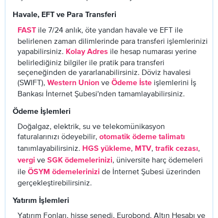
Havale, EFT ve Para Transferi
ile 7/24 anlık, öte yandan havale ve EFT ile
FAST
belirlenen zaman dilimlerinde para transferi işlemlerinizi
yapabilirsiniz.
ile hesap numarası yerine
Kolay Adres
belirlediğiniz bilgiler ile pratik para transferi
seçeneğinden de yararlanabilirsiniz. Döviz havalesi
(SWIFT),
ve
işlemlerini İş
Western Union
Ödeme İste
Bankası İnternet Şubesi'nden tamamlayabilirsiniz.
Ödeme İşlemleri
Doğalgaz, elektrik, su ve telekomünikasyon
faturalarınızı ödeyebilir,
otomatik ödeme talimatı
tanımlayabilirsiniz.
,
,
,
HGS yükleme
MTV
trafik cezası
ve
, üniversite harç ödemeleri
vergi
SGK ödemelerinizi
ile
de İnternet Şubesi üzerinden
ÖSYM ödemelerinizi
gerçekleştirebilirsiniz.
Yatırım İşlemleri
Yatırım Fonları, hisse senedi, Eurobond, Altın Hesabı ve