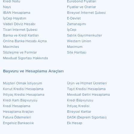
Kredi Notu
Eurobond Fiyatları
Nays
Fiyatlar ve Oranlar
IBAN Hesaplama
Bireysel İnternet Şubesi
İşCep Hayatım
E-Devlet
Vadeli Döviz Hesabı
Zamanaşımı
Ticari İnternet Şubesi
İşCep
Banka ve Kredi Kartları
Satılık Gayrimenkuller
Online Banka Hesabı Açma
Western Union
Maximiles
Maximum
Sözleşme ve Formlar
Site Haritası
Mevduat Sigortası Hakkında
Başvuru ve Hesaplama Araçları
Müşteri Olmak İstiyorum
Ürün ve Hizmet Ücretleri
Konut Kredisi Hesaplama
Taşıt Kredisi Hesaplama
İhtiyaç Kredisi Hesaplama
Mevduat Getiri Hesaplama
Kredi Kartı Başvurusu
Kredi Başvurusu
Kredi Hesaplama
İhtiyaç Kredisi
Hesaplama Araçları
Bireysel Kartlar
Fatura Ödemeleri
DASK (Deprem Sigortası)
Engelsiz Bankacılık
Ek Hesap