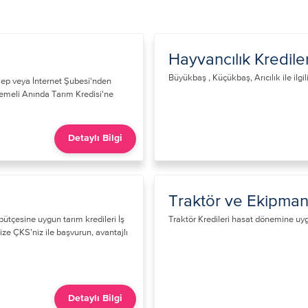
Hayvancılık Krediler
Büyükbaş , Küçükbaş, Arıcılık ile ilgili
şCep veya İnternet Şubesi'nden
emeli Anında Tarım Kredisi'ne
Detaylı Bilgi
Traktör ve Ekipman 
bütçesine uygun tarım kredileri İş
Traktör Kredileri hasat dönemine uygu
e ÇKS'niz ile başvurun, avantajlı
Detaylı Bilgi