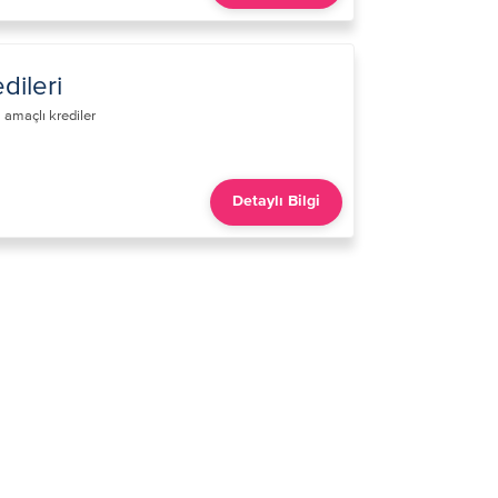
dileri
 amaçlı krediler​
Detaylı Bilgi