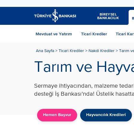
BİREYSEL
BANKACILIK
Mevduat ve Yatırım
Ticari Krediler
Ticari Kar
Ana Sayfa >
Ticari Krediler >
Nakdi Krediler >
Tarım ve
Tarım ve Hayva
Sermaye ihtiyacından, malzeme tedariki
desteği İş Bankası'nda! Üstelik hasatt
Hemen Başvur
Hayvancılık Kredileri