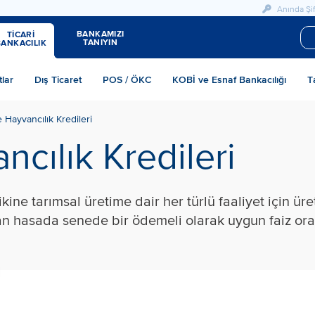
Anında Şif
BANKAMIZI
TİCARİ
TANIYIN
BANKACILIK
tlar
Dış Ticaret
POS / ÖKC
KOBİ ve Esnaf Bankacılığı
T
 Hayvancılık Kredileri
ncılık Kredileri
ne tarımsal üretime dair her türlü faaliyet için üre
an hasada senede bir ödemeli olarak uygun faiz oranl