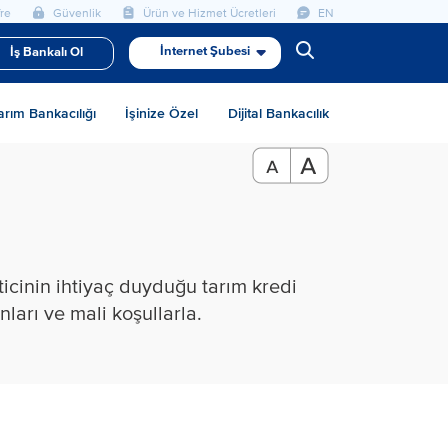
re
Güvenlik
Ürün ve Hizmet Ücretleri
EN
İnternet Şubesi
İş Bankalı Ol
arım Bankacılığı
İşinize Özel
Dijital Bankacılık
ticinin ihtiyaç duyduğu tarım kredi
arı ve mali koşullarla.​