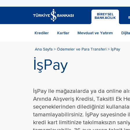
BİREYSEL
BANKACILIK
Krediler
Kartlar
Mevduat ve Yatırım
Dijit
Ana Sayfa >
Ödemeler ve Para Transferi >
İşPay
İşPay
İşPay ile mağazalarda ya da online alı
Anında Alışveriş Kredisi, Taksitli Ek H
seçeneklerinden dilediğinizi kullanalar
tamamlayabilirsiniz. İşPay sayesinde i
kredi kart limitinize takılmaksızın saniy