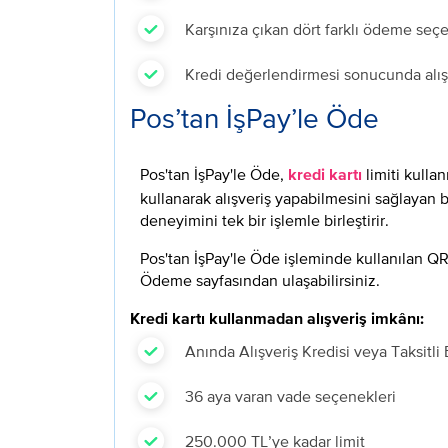
Ka
rşınıza çıkan dört farklı ödeme seç
Kr
edi değerlendirmesi sonucunda alışve
Pos’tan İşPay’le Öde
Pos'tan İşPay'le Öde,
limiti kulla
kredi kartı
kullanarak alışveriş yapabilmesini sağlayan 
deneyimini tek bir işlemle birleştirir.
Pos'tan İşPay'le Öde işleminde kullanılan QR 
Ödeme sayfasından ulaşabilirsiniz.
Kredi kartı kullanmadan alışveriş imkânı:
Anında Alışveriş Kredisi veya Taksitl
36
aya varan vade seçenekleri
25
0.000 TL’ye kadar limit