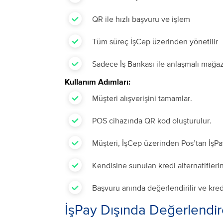
QR ile hızlı başvuru ve işlem
Tü
m süreç İşCep üzerinden yönetilir
Sadece İş Bankası ile anlaşmalı mağaz
Kullanım Adımları:
Müşteri alışverişini tamamlar.
PO
S cihazında QR kod oluşturulur.
M
üşteri, İşCep üzerinden Pos’tan İşP
Kendisine sunulan kredi alternatif
leri
Ba
şvuru anında değerlendirilir ve kred
İşPay Dışında Değerlendir