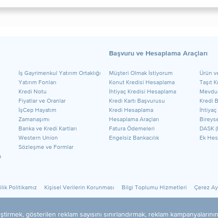
Başvuru ve Hesaplama Araçları
​İş Gayrimenkul Yatırım Ortaklığı
Müşteri Olmak İstiyorum
Ürün v
Yatırım Fonları
Konut Kredisi Hesaplama
Taşıt 
Kredi Notu
İhtiyaç Kredisi Hesaplama
Mevdua
Fiyatlar ve Oranlar
Kredi Kartı Başvurusu
Kredi 
İşCep Hayatım
Kredi Hesaplama
İhtiyaç
Zamanaşımı
Hesaplama Araçları
Bireyse
Banka ve Kredi Kartları
Fatura Ödemeleri
DASK (
Western Union
Engelsiz Bankacılık
Ek Hes
Sözleşme ve Formlar
a
ilik Politikamız
Kişisel Verilerin Korunması
Bilgi Toplumu Hizmetleri
Çerez Aya