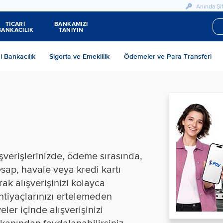
Anında Şif
TİCARİ
BANKAMIZI
BANKACILIK
TANIYIN
al Bankacılık
Sigorta ve Emeklilik
Ödemeler ve Para Transferi
şverişlerinizde, ödeme sırasında,
esap, havale veya kredi kartı
ak alışverişinizi kolayca
htiyaçlarınızı ertelemeden
eler içinde alışverişiniz​i