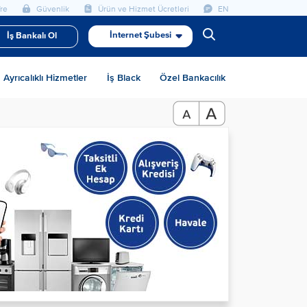
re
Güvenlik
Ürün ve Hizmet Ücretleri
EN
İnternet Şubesi
İş Bankalı Ol
Ayrıcalıklı Hizmetler
İş Black
Özel Bankacılık