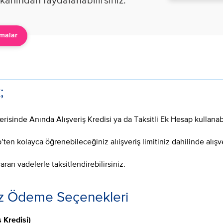
kanından faydalanabilirsiniz.​
malar
;
risinde Anında Alışveriş Kredisi ya da Taksitli Ek Hesap kullanabi
ten kolayca öğrenebileceğiniz alıişveriş limitiniz dahilinde alışv
varan vadelerle taksitlendirebilirsiniz.
niz Ödeme Seçenekleri
 Kredisi)