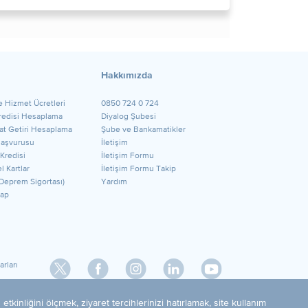
Hakkımızda
e Hizmet Ücretleri
0850 724 0 724
Kredisi Hesaplama
Diyalog Şubesi
t Getiri Hesaplama
Şube ve Bankamatikler
Başvurusu
İletişim
 Kredisi
İletişim Formu
l Kartlar
İletişim Formu Takip
Deprem Sigortası)
Yardım
ap
rları