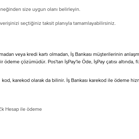
eneğinden size uygun olanı belirleyin.
rişinizi seçtiğiniz taksit planıyla tamamlayabilirsiniz.
nmadan veya kredi kartı olmadan, İş Bankası müşterilerinin anlaş
bir ödeme çözümüdür. Pos'tan İşPay'le Öde, İşPay çatısı altında, f
kod, karekod olarak da bilinir. İş Bankası karekod ile ödeme hizm
i Ek Hesap ile ödeme