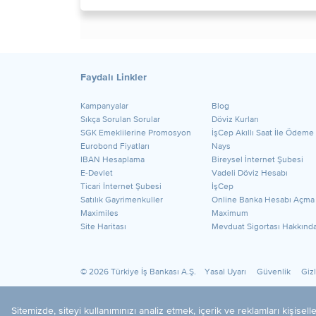
Faydalı Linkler
Kampanyalar
Blog
Sıkça Sorulan Sorular
Döviz Kurları
SGK Emeklilerine Promosyon
İşCep Akıllı Saat İle Ödeme
Eurobond Fiyatları
Nays
IBAN Hesaplama
Bireysel İnternet Şubesi
E-Devlet
Vadeli Döviz Hesabı
Ticari İnternet Şubesi
İşCep
Satılık Gayrimenkuller
Online Banka Hesabı Açma
Maximiles
Maximum
Site Haritası
Mevduat Sigortası Hakkınd
© 2026 Türkiye İş Bankası A.Ş.
Yasal Uyarı
Güvenlik
Gizl