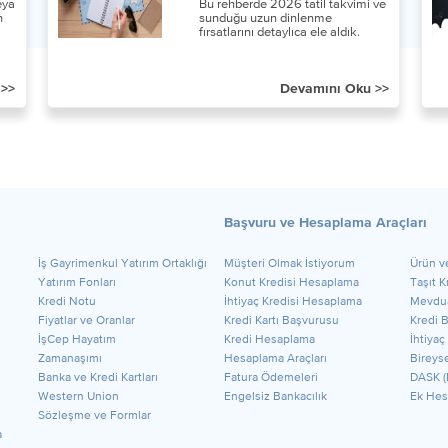
veya
Bu rehberde 2026 tatil takvimi ve
n
sunduğu uzun dinlenme
fırsatlarını detaylıca ele aldık.
 >>
Devamını Oku >>
Başvuru ve Hesaplama Araçları
​İş Gayrimenkul Yatırım Ortaklığı
Müşteri Olmak İstiyorum
Ürün v
Yatırım Fonları
Konut Kredisi Hesaplama
Taşıt 
Kredi Notu
İhtiyaç Kredisi Hesaplama
Mevdua
Fiyatlar ve Oranlar
Kredi Kartı Başvurusu
Kredi 
İşCep Hayatım
Kredi Hesaplama
İhtiyaç
Zamanaşımı
Hesaplama Araçları
Bireyse
Banka ve Kredi Kartları
Fatura Ödemeleri
DASK (
Western Union
Engelsiz Bankacılık
Ek Hes
Sözleşme ve Formlar
a