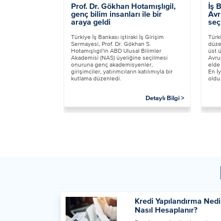
Prof. Dr. Gökhan Hotamışlıgil,
İş 
genç bilim insanları ile bir
Avr
araya geldi
seç
​Türkiye İş Bankası iştiraki İş Girişim
​Tür
Sermayesi, Prof. Dr. Gökhan S.
düze
Hotamışlıgil'in ABD Ulusal Bilimler
üst 
Akademisi (NAS) üyeliğine seçilmesi
Avrup
onuruna genç akademisyenler,
elde
girişimciler, yatırımcıların katılımıyla bir
En İy
kutlama düzenledi.
oldu
Detaylı Bilgi >
Kredi Yapılandırma Nedi
Nasıl Hesaplanır?