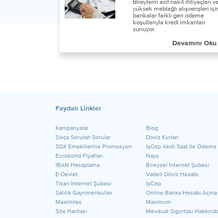
Bireylerin acil nakit ihtiyaçları 
yüksek meblağlı alışverişleri içi
bankalar farklı geri ödeme
koşullarıyla kredi imkanları
sunuyor.
Devamını Oku
Faydalı Linkler
Kampanyalar
Blog
Sıkça Sorulan Sorular
Döviz Kurları
SGK Emeklilerine Promosyon
İşCep Akıllı Saat İle Ödeme
Eurobond Fiyatları
Nays
IBAN Hesaplama
Bireysel İnternet Şubesi
E-Devlet
Vadeli Döviz Hesabı
Ticari İnternet Şubesi
İşCep
Satılık Gayrimenkuller
Online Banka Hesabı Açma
Maximiles
Maximum
Site Haritası
Mevduat Sigortası Hakkınd