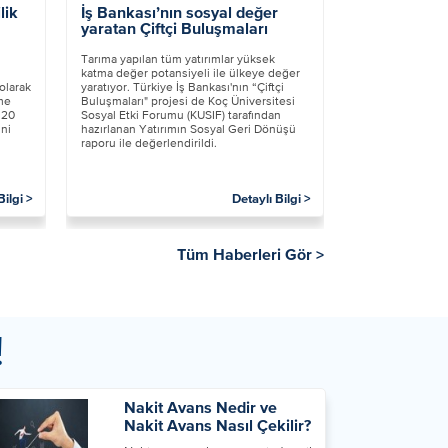
lik
İş Bankası’nın sosyal değer
yaratan Çiftçi Buluşmaları
Tarıma yapılan tüm yatırımlar yüksek
Tüm Ha
katma değer potansiyeli ile ülkeye değer
olarak
yaratıyor. Türkiye İş Bankası'nın “Çiftçi
me
Buluşmaları" projesi de Koç Üniversitesi
 20
Sosyal Etki Forumu (KUSIF) tarafından
ni
hazırlanan Yatırımın Sosyal Geri Dönüşü
raporu ile değerlendirildi. ​
Bilgi >
Detaylı Bilgi >
Tüm Haberleri Gör >
!
Nakit Avans Nedir ve
Nakit Avans Nasıl Çekilir?