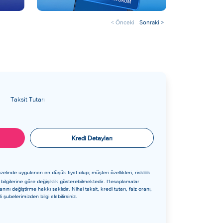
< Önceki
Sonraki >
Taksit Tutarı
Kredi Detayları
elinde uygulanan en düşük fiyat olup; müşteri özellikleri, risklilik
 bilgilerine göre değişiklik gösterebilmektedir. Hesaplamalar
ını değiştirme hakkı saklıdır. Nihai taksit, kredi tutarı, faiz oranı,
 şubelerimizden bilgi alabilirsiniz​.