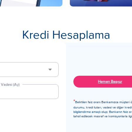
Kredi Hesaplama
Hemen Başvur
 Vadesi (Ay)
*
Belirtilen faiz oranı Bankamızca müşteri öz
durumu, kredi tutarı, vadesi ve diğer kredi
bilgilendirme amaçlı olup; Bankanın faiz oran
tahsil edilecek masraf ve komisyonlarla ilgili