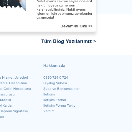
Nakit avans çekme sayesinde acil
nakit ihtiyacınızı hemen
karşılayabilirsiniz. Nakit avans
işlemleri için yapmanız gerekenler
yazımızda!
Devamını Oku >>
Tüm Blog Yazılarımız >
Hakkımızda
e Hizmet Ücretleri
0850 724 0 724
Kredisi Hesaplama
Diyalog Şubesi
t Getiri Hesaplama
Şube ve Bankamatikler
Başvurusu
İletişim
 Kredisi
İletişim Formu
l Kartlar
İletişim Formu Takip
Deprem Sigortası)
Yardım
ap