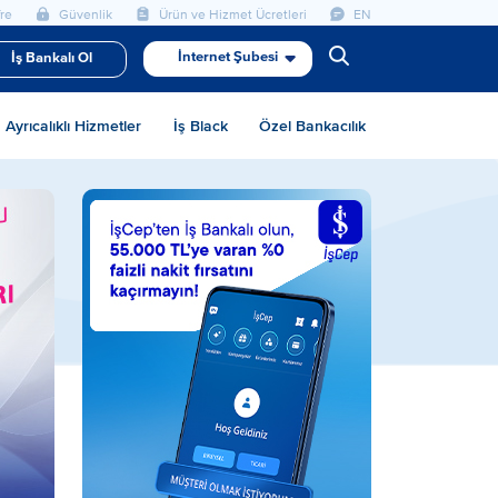
re
Güvenlik
Ürün ve Hizmet Ücretleri
EN
İnternet Şubesi
İş Bankalı Ol
Ayrıcalıklı Hizmetler
İş Black
Özel Bankacılık