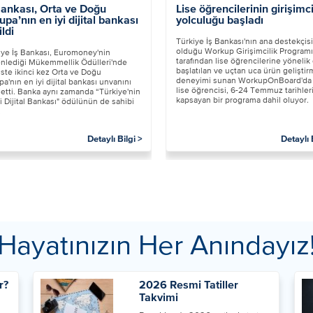
Bankası, Orta ve Doğu
Lise öğrencilerinin girişimci
upa’nın en iyi dijital bankası
yolculuğu başladı
ildi
​Türkiye İş Bankası'nın ana destekçisi
olduğu Workup Girişimcilik Programı
kiye İş Bankası, Euromoney'nin
tarafından lise öğrencilerine yönelik 
nlediği Mükemmellik Ödülleri'nde
başlatılan ve uçtan uca ürün geliştir
üste ikinci kez Orta ve Doğu
deneyimi sunan WorkupOnBoard'da
a'nın en iyi dijital bankası unvanını
lise öğrencisi, 6-24 Temmuz tarihleri
 etti. Banka aynı zamanda “Türkiye'nin
kapsayan bir programa dahil oluyor.
i Dijital Bankası" ödülünün de sahibi
.
Detaylı Bilgi >
Detaylı 
Hayatınızın Her Anındayız
r?
2026 Resmi Tatiller
Takvimi