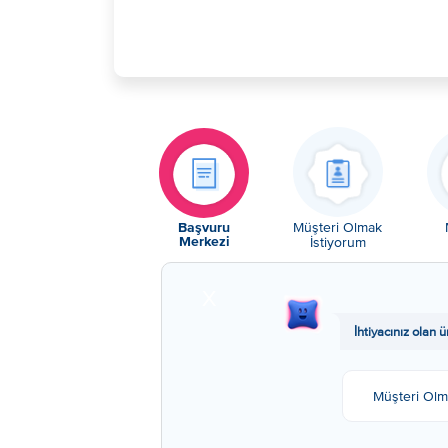
Müşteri Olmak
Başvuru
İstiyorum
Merkezi
X
​​İhtiyacınız ola
Müşteri Olm