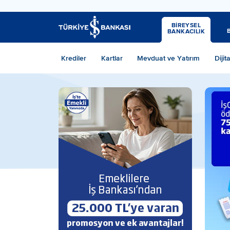
BİREYSEL
BANKACILIK
Krediler
Kartlar
Mevduat ve Yatırım
Dijit