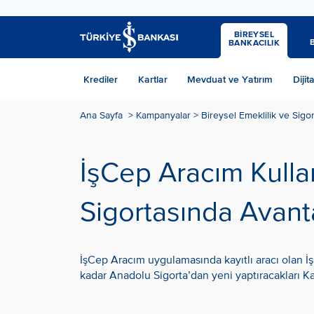
BİREYSEL
BANKACILIK
Krediler
Kartlar
Mevduat ve Yatırım
Dijit
Ana Sayfa
>
Kampanyalar
> Bireysel Emeklilik ve Sigor
İşCep Aracım Kullan
Sigortasında Avanta
İşCep Aracım uygulamasında kayıtlı aracı olan İşC
kadar Anadolu Sigorta’dan yeni yaptıracakları Ka