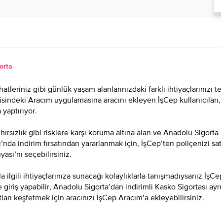
orta
hatleriniz gibi günlük yaşam alanlarınızdaki farklı ihtiyaçlarınızı
isindeki Aracım uygulamasına aracını ekleyen İşCep kullanıcılar
 yaptırıyor.
hırsızlık gibi risklere karşı koruma altına alan ve Anadolu Sigorta 
nda indirim fırsatından yararlanmak için, İşCep’ten poliçenizi sat
sı’nı seçebilirsiniz.
 ilgili ihtiyaçlarınıza sunacağı kolaylıklarla tanışmadıysanız İşC
iş yapabilir, Anadolu Sigorta’dan indirimli Kasko Sigortası ayrıc
tları keşfetmek için aracınızı İşCep Aracım’a ekleyebilirsiniz.