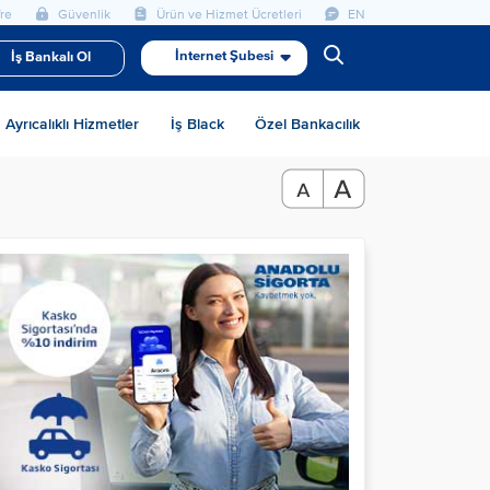
re
Güvenlik
Ürün ve Hizmet Ücretleri
EN
İnternet Şubesi
İş Bankalı Ol
Ayrıcalıklı Hizmetler
İş Black
Özel Bankacılık