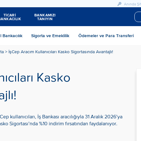
Anında Şif
TİCARİ
BANKAMIZI
BANKACILIK
TANIYIN
al Bankacılık
Sigorta ve Emeklilik
Ödemeler ve Para Transferi
ta
>
İşCep Aracım Kullanıcıları Kasko Sigortasında Avantajlı!
ıcıları Kasko
jlı!
ep kullanıcıları, İş Bankası aracılığıyla 31 Aralık 2026’ya
sko Sigortası’nda %10 indirim fırsatından faydalanıyor.