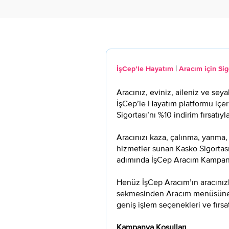
|
İşCep’le Hayatım
Aracım için Sig
Aracınız, eviniz, aileniz ve seya
İşCep’le Hayatım platformu içer
Sigortası’nı %10 indirim fırsatıyla
Aracınızı kaza, çalınma, yanma, 
hizmetler sunan Kasko Sigortası’
adımında İşCep Aracım Kampanya
Henüz İşCep Aracım’ın aracınızla
sekmesinden Aracım menüsüne gir
geniş işlem seçenekleri ve fırsa
Kampanya Koşulları