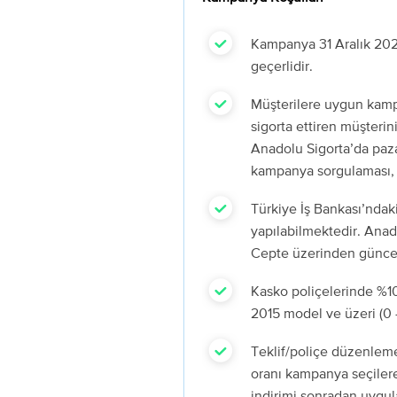
​Kampanya 31 Aralık 202
geçerlidir.
Müşterilere uygun kampa
sigorta ettiren müşterin
Anadolu Sigorta’da paza
kampanya sorgulaması, 
Türkiye İş Bankası’ndak
yapılabilmektedir. Anad
Cepte üzerinden güncel
Kasko poliçelerinde %10 
2015 model ve üzeri (0 
Teklif/poliçe düzenlem
oranı kampanya seçile
indirimi sonradan uygu