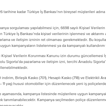
6 tarihine kadar Türkiye İş Bankası’nın bireysel müşterileri adı
nya sorgulaması yapılabilmesi için, 6698 sayılı Kişisel Veriler
in Türkiye İş Bankası’nda kişisel verilerinin işlenmesi ve aktarımı 
rlama ve iletişim izninin ret olmaması gerekmektedir. Bu koşulla
uygun kampanyaların listelenmesi ya da kampanyalı kullandırım 
i Kişisel Verilerin Korunması Kanunu izin durumu güncellemesi 
olu Sigorta’da pazarlama ve iletişim izni, tercihi Anadolu Sigort
lenebilmektedir.
indirim, Birleşik Kasko (701), Hesaplı Kasko (718) ve Elektrikli A
– 11 yaş) hususi otomobiller için düzenlenecek yeni iş poliçelerd
e aşamasında, kampanya listesinde müşterilere uygun kampanyal
rek tanımlanabilecektir. Kampanya seçilmeden poliçe düzenle
lanamayacaktır.