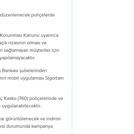
na düzenlenecek poliçelerde
in Korunması Kanunu uyarınca
açık rızasının olması ve
rı sağlamayan müşteriler için
yapılamayacaktır.
İş Bankası şubelerinden
a’nın mobil uygulaması Sigortam
raç Kasko (760) poliçelerinde ve
e uygulanabilecektir.
ar görüntülenecek ve indirim
nmesi durumunda kampanya