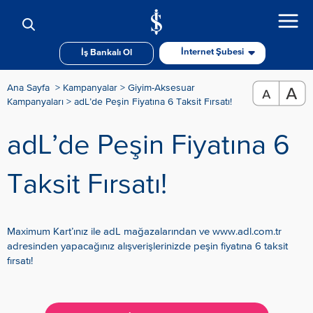
İnternet Şubesi
İş Bankalı Ol
Ana Sayfa
>
Kampanyalar
> Giyim-Aksesuar
Kampanyaları
>
adL’de Peşin Fiyatına 6 Taksit Fırsatı!
adL’de Peşin Fiyatına 6
Taksit Fırsatı!
Maximum Kart’ınız ile adL mağazalarından ve www.adl.com.tr
adresinden yapacağınız alışverişlerinizde peşin fiyatına 6 taksit
fırsatı!