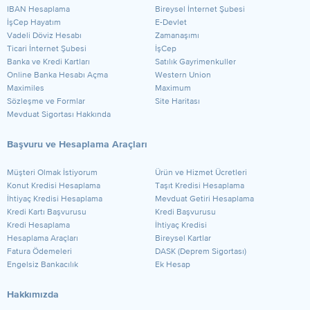
IBAN Hesaplama
Bireysel İnternet Şubesi
İşCep Hayatım
E-Devlet
Vadeli Döviz Hesabı
Zamanaşımı
Ticari İnternet Şubesi
İşCep
Banka ve Kredi Kartları
Satılık Gayrimenkuller
Online Banka Hesabı Açma
Western Union
Maximiles
Maximum
Sözleşme ve Formlar
Site Haritası
Mevduat Sigortası Hakkında
Başvuru ve Hesaplama Araçları
Müşteri Olmak İstiyorum
Ürün ve Hizmet Ücretleri
Konut Kredisi Hesaplama
Taşıt Kredisi Hesaplama
İhtiyaç Kredisi Hesaplama
Mevduat Getiri Hesaplama
Kredi Kartı Başvurusu
Kredi Başvurusu
Kredi Hesaplama
İhtiyaç Kredisi
Hesaplama Araçları
Bireysel Kartlar
Fatura Ödemeleri
DASK (Deprem Sigortası)
Engelsiz Bankacılık
Ek Hesap
Hakkımızda