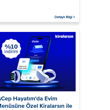
Detaylı Bilgi >
şCep Hayatım'da Evim
enüsüne Özel Kiralarsın ile