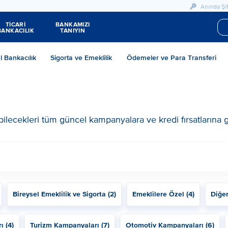
Anında Şif
TİCARİ
BANKAMIZI
BANKACILIK
TANIYIN
al Bankacılık
Sigorta ve Emeklilik
Ödemeler ve Para Transferi
ilecekleri tüm güncel kampanyalara ve kredi fırsatlarına g
Bireysel Emeklilik ve Sigorta (2)
Emeklilere Özel (4)
Diğe
 (4)
Turizm Kampanyaları (7)
Otomotiv Kampanyaları (6)