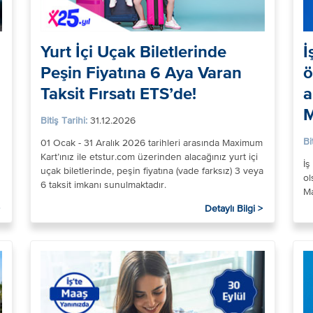
Yurt İçi Uçak Biletlerinde
İ
Peşin Fiyatına 6 Aya Varan
ö
Taksit Fırsatı ETS’de!
a
M
Bitiş Tarihi:
31.12.2026
Bi
01 Ocak - 31 Aralık 2026 tarihleri arasında Maximum
Kart’ınız ile etstur.com üzerinden alacağınız yurt içi
İş
uçak biletlerinde, peşin fiyatına (vade farksız) 3 veya
ol
6 taksit imkanı sunulmaktadır.
Ma
Detaylı Bilgi >