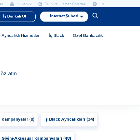
re
Güvenlik
Ürün ve Hizmet Ücretleri
EN
İnternet Şubesi
İş Bankalı Ol
Ayrıcalıklı Hizmetler
İş Black
Özel Bankacılık
öz atın.
r Kampanyalar (8)
İş Black Ayrıcalıkları (34)
Giyim-Aksesuar Kampanyaları (48)