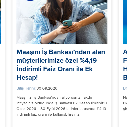
Maaşını İş Bankası’ndan alan
A
müşterilerimize özel %4,19
F
İndirimli Faiz Oranı ile Ek
H
Hesap!
B
Bitiş Tarihi:
30.09.2026
Bi
Maaşınızı İş Bankası’ndan alıyorsanız nakde
Na
ihtiyacınız olduğunda İş Bankası Ek Hesap limitinizi 1
Ek
Ocak 2026 – 30 Eylül 2026 tarihleri arasında %4,19
şi
indirimli faiz oranı ile kullanabilirsiniz.