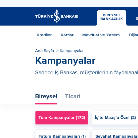
BİREYSEL
BANKACILIK
Krediler
Kartlar
Mevduat ve Yatırım
Dijit
Ana Sayfa
>
Kampanyalar
Kampanyalar
Sadece İş Bankası müşterilerinin faydalanab
Bireysel
Ticari
Tüm Kampanyalar (172)
İş’te Maaş’a Özel (2)
Fatura Kampanyaları (1)
Seyahat Kampanyaları