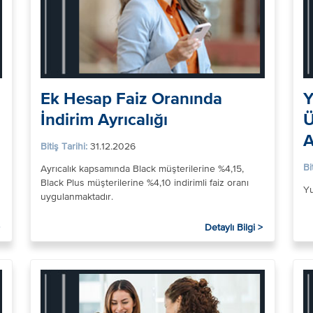
Ek Hesap Faiz Oranında
Y
İndirim Ayrıcalığı
Ü
A
Bitiş Tarihi:
31.12.2026
Bi
Ayrıcalık kapsamında Black müşterilerine %4,15,
Black Plus müşterilerine %4,10 indirimli faiz oranı
Yu
uygulanmaktadır.
Detaylı Bilgi >