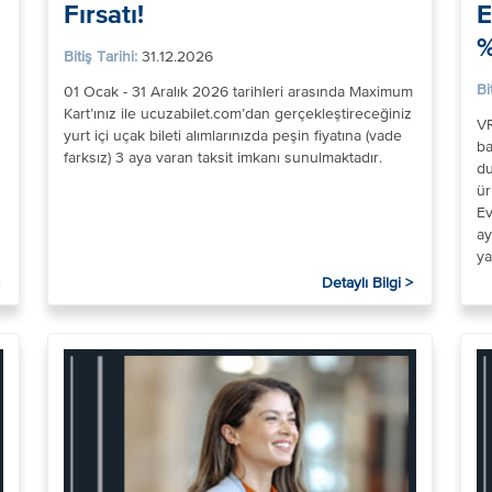
Fırsatı!
E
%
Bitiş Tarihi:
31.12.2026
Bi
01 Ocak - 31 Aralık 2026 tarihleri arasında Maximum
Kart’ınız ile ucuzabilet.com’dan gerçekleştireceğiniz
VR
yurt içi uçak bileti alımlarınızda peşin fiyatına (vade
ba
farksız) 3 aya varan taksit imkanı sunulmaktadır.
du
1
ür
Ev
ay
ya
Detaylı Bilgi >