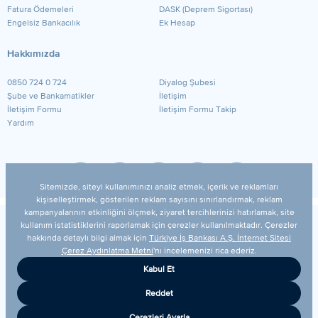
Fatura Ödemeleri
DASK (Deprem Sigortası)
Engelsiz Bankacılık
Ek Hesap
Hakkımızda
0850 724 0 724
Diyalog Şubesi
Şube ve Bankamatikler
İletişim
İletişim Formu
İletişim Formu Takip
Yardım
© 2026 Türkiye İş Bankası A.Ş.
Yasal Uyarı
Güvenlik
Gizlilik Politikamız
Kişisel Verilerin Korunması
Bilgi Toplumu Hizmetleri
Çerez Ayarları