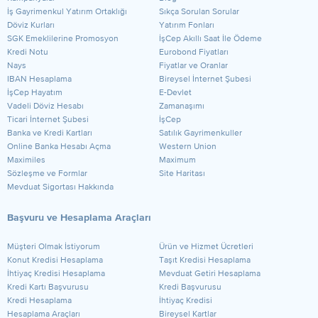
​İş Gayrimenkul Yatırım Ortaklığı
Sıkça Sorulan Sorular
Döviz Kurları
Yatırım Fonları
SGK Emeklilerine Promosyon
İşCep Akıllı Saat İle Ödeme
Kredi Notu
Eurobond Fiyatları
Nays
Fiyatlar ve Oranlar
IBAN Hesaplama
Bireysel İnternet Şubesi
İşCep Hayatım
E-Devlet
Vadeli Döviz Hesabı
Zamanaşımı
Ticari İnternet Şubesi
İşCep
Banka ve Kredi Kartları
Satılık Gayrimenkuller
Online Banka Hesabı Açma
Western Union
Maximiles
Maximum
Sözleşme ve Formlar
Site Haritası
Mevduat Sigortası Hakkında
Başvuru ve Hesaplama Araçları
Müşteri Olmak İstiyorum
Ürün ve Hizmet Ücretleri
Konut Kredisi Hesaplama
Taşıt Kredisi Hesaplama
İhtiyaç Kredisi Hesaplama
Mevduat Getiri Hesaplama
Kredi Kartı Başvurusu
Kredi Başvurusu
Kredi Hesaplama
İhtiyaç Kredisi
Hesaplama Araçları
Bireysel Kartlar