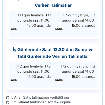
Verilen Talimatlar
T+1 gün fiyatıyla, T+1
T+1 gün fiyatıyla, T+1
S
A
gününde saat 14:00-
gününde saat 14:00-
A
L
15:00 arasında
15:00 arasında
T
I
ALIŞ
SATIŞ
I
Ş
Ş
İş Günlerinde Saat 13:30'dan Sonra ve
Tatil Günlerinde Verilen Talimatlar
T+2 gün fiyatıyla, T+2
T+2 gün fiyatıyla, T+2
S
A
gününde saat 14:00-
gününde saat 14:00-
A
L
15:00 arasında
15:00 arasında
T
I
ALIŞ
SATIŞ
I
Ş
Ş
(*) T: Alış - Satış talimatının verildiği gün
(*) T+1: Talimat tarihinden sonraki işgünü