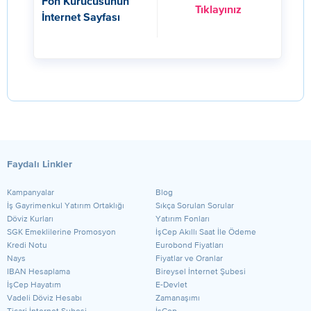
Fon Kurucusunun
Tıklayınız
İnternet Sayfası
Faydalı Linkler
Kampanyalar
Blog
​İş Gayrimenkul Yatırım Ortaklığı
Sıkça Sorulan Sorular
Döviz Kurları
Yatırım Fonları
SGK Emeklilerine Promosyon
İşCep Akıllı Saat İle Ödeme
Kredi Notu
Eurobond Fiyatları
Nays
Fiyatlar ve Oranlar
IBAN Hesaplama
Bireysel İnternet Şubesi
İşCep Hayatım
E-Devlet
Vadeli Döviz Hesabı
Zamanaşımı