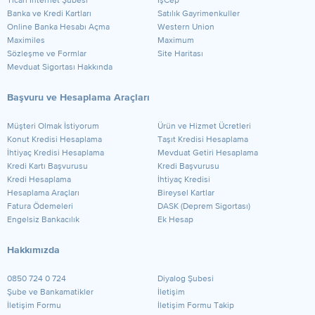
Ticari İnternet Şubesi
İşCep
Banka ve Kredi Kartları
Satılık Gayrimenkuller
Online Banka Hesabı Açma
Western Union
Maximiles
Maximum
Sözleşme ve Formlar
Site Haritası
Mevduat Sigortası Hakkında
Başvuru ve Hesaplama Araçları
Müşteri Olmak İstiyorum
Ürün ve Hizmet Ücretleri
Konut Kredisi Hesaplama
Taşıt Kredisi Hesaplama
İhtiyaç Kredisi Hesaplama
Mevduat Getiri Hesaplama
Kredi Kartı Başvurusu
Kredi Başvurusu
Kredi Hesaplama
İhtiyaç Kredisi
Hesaplama Araçları
Bireysel Kartlar
Fatura Ödemeleri
DASK (Deprem Sigortası)
Engelsiz Bankacılık
Ek Hesap
Hakkımızda
0850 724 0 724
Diyalog Şubesi
Şube ve Bankamatikler
İletişim
İletişim Formu
İletişim Formu Takip