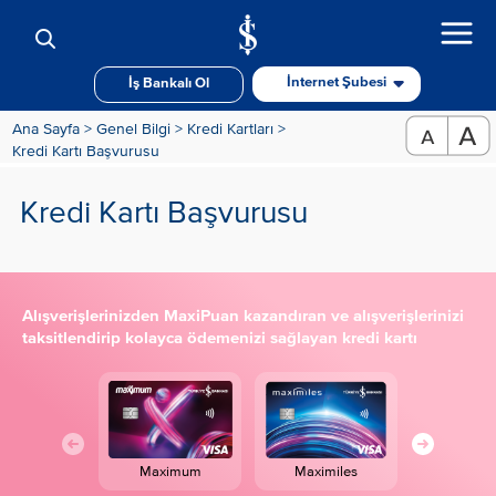
İnternet Şubesi
İş Bankalı Ol
Ana Sayfa >
Genel Bilgi >
Kredi Kartları >
Kredi Kartı Başvurusu
Kredi Kartı Başvurusu
Alışverişlerinizden MaxiPuan kazandıran ve alışverişlerinizi
taksitlendirip kolayca ödemenizi sağlayan kredi kartı
Maximum
Maximiles
Maximum