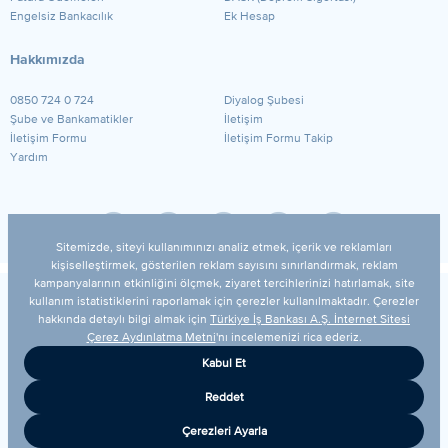
Engelsiz Bankacılık
Ek Hesap
Hakkımızda
0850 724 0 724
Diyalog Şubesi
Şube ve Bankamatikler
İletişim
İletişim Formu
İletişim Formu Takip
Yardım
© 2026 Türkiye İş Bankası A.Ş.
Yasal Uyarı
Güvenlik
Gizlilik Politikamız
Kişisel Verilerin Korunması
Bilgi Toplumu Hizmetleri
Çerez Ayarları