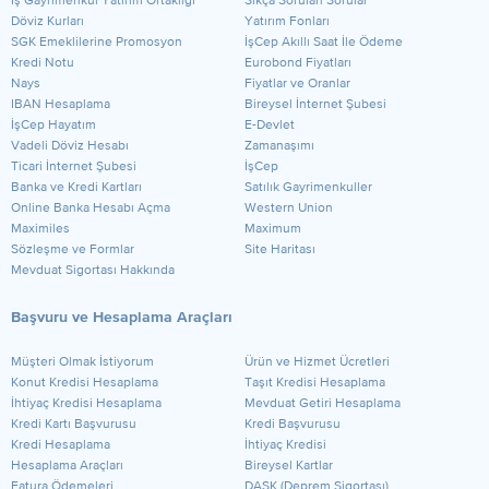
​İş Gayrimenkul Yatırım Ortaklığı
Sıkça Sorulan Sorular
Döviz Kurları
Yatırım Fonları
SGK Emeklilerine Promosyon
İşCep Akıllı Saat İle Ödeme
Kredi Notu
Eurobond Fiyatları
Nays
Fiyatlar ve Oranlar
IBAN Hesaplama
Bireysel İnternet Şubesi
İşCep Hayatım
E-Devlet
Vadeli Döviz Hesabı
Zamanaşımı
Ticari İnternet Şubesi
İşCep
Banka ve Kredi Kartları
Satılık Gayrimenkuller
Online Banka Hesabı Açma
Western Union
Maximiles
Maximum
Sözleşme ve Formlar
Site Haritası
Mevduat Sigortası Hakkında
Başvuru ve Hesaplama Araçları
Müşteri Olmak İstiyorum
Ürün ve Hizmet Ücretleri
Konut Kredisi Hesaplama
Taşıt Kredisi Hesaplama
İhtiyaç Kredisi Hesaplama
Mevduat Getiri Hesaplama
Kredi Kartı Başvurusu
Kredi Başvurusu
Kredi Hesaplama
İhtiyaç Kredisi
Hesaplama Araçları
Bireysel Kartlar
Fatura Ödemeleri
DASK (Deprem Sigortası)