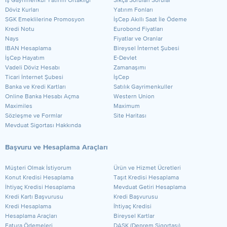
​İş Gayrimenkul Yatırım Ortaklığı
Sıkça Sorulan Sorular
Döviz Kurları
Yatırım Fonları
SGK Emeklilerine Promosyon
İşCep Akıllı Saat İle Ödeme
Kredi Notu
Eurobond Fiyatları
Nays
Fiyatlar ve Oranlar
IBAN Hesaplama
Bireysel İnternet Şubesi
İşCep Hayatım
E-Devlet
Vadeli Döviz Hesabı
Zamanaşımı
Ticari İnternet Şubesi
İşCep
Banka ve Kredi Kartları
Satılık Gayrimenkuller
Online Banka Hesabı Açma
Western Union
Maximiles
Maximum
Sözleşme ve Formlar
Site Haritası
Mevduat Sigortası Hakkında
Başvuru ve Hesaplama Araçları
Müşteri Olmak İstiyorum
Ürün ve Hizmet Ücretleri
Konut Kredisi Hesaplama
Taşıt Kredisi Hesaplama
İhtiyaç Kredisi Hesaplama
Mevduat Getiri Hesaplama
Kredi Kartı Başvurusu
Kredi Başvurusu
Kredi Hesaplama
İhtiyaç Kredisi
Hesaplama Araçları
Bireysel Kartlar
Fatura Ödemeleri
DASK (Deprem Sigortası)