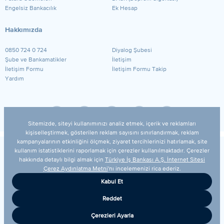
Engelsiz Bankacılık
Ek Hesap
Hakkımızda
0850 724 0 724
Diyalog Şubesi
Şube ve Bankamatikler
İletişim
İletişim Formu
İletişim Formu Takip
Yardım
© 2026 Türkiye İş Bankası A.Ş.
Yasal Uyarı
Güvenlik
Gizlilik Politikamız
Kişisel Verilerin Korunması
Bilgi Toplumu Hizmetleri
Çerez Ayarları