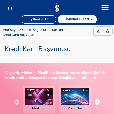
İnternet Şubesi
İş Bankalı Ol
Ana Sayfa >
Genel Bilgi >
Kredi Kartları >
Kredi Kartı Başvurusu
Kredi Kartı Başvurusu
Alışverişlerinizden MaxiPuan kazandıran ve alışverişlerinizi
taksitlendirip kolayca ödemenizi sağlayan kredi kartı
Maximum
Maximiles
Maximum