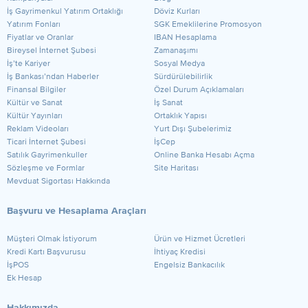
​İş Gayrimenkul Yatırım Ortaklığı
Döviz Kurları
Yatırım Fonları
SGK Emeklilerine Promosyon
Fiyatlar ve Oranlar
IBAN Hesaplama
Bireysel İnternet Şubesi
Zamanaşımı
İş’te Kariyer
Sosyal Medya
İş Bankası’ndan Haberler
Sürdürülebilirlik
Finansal Bilgiler
Özel Durum Açıklamaları
Kültür ve Sanat
İş Sanat
Kültür Yayınları
Ortaklık Yapısı
Reklam Videoları
Yurt Dışı Şubelerimiz
Ticari İnternet Şubesi
İşCep
Satılık Gayrimenkuller
Online Banka Hesabı Açma
Sözleşme ve Formlar
Site Haritası
Mevduat Sigortası Hakkında
Başvuru ve Hesaplama Araçları
Müşteri Olmak İstiyorum
Ürün ve Hizmet Ücretleri
Kredi Kartı Başvurusu
İhtiyaç Kredisi
İşPOS
Engelsiz Bankacılık
Ek Hesap