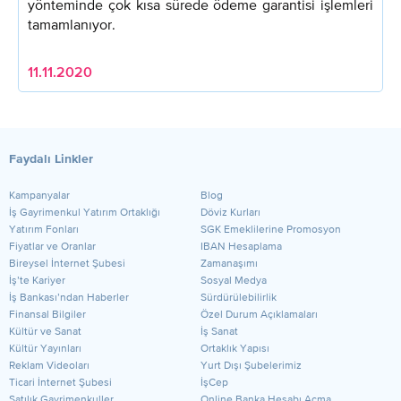
yönteminde çok kısa sürede ödeme garantisi işlemleri
tamamlanıyor.
11.11.2020
Faydalı Linkler
Kampanyalar
Blog
​İş Gayrimenkul Yatırım Ortaklığı
Döviz Kurları
Yatırım Fonları
SGK Emeklilerine Promosyon
Fiyatlar ve Oranlar
IBAN Hesaplama
Bireysel İnternet Şubesi
Zamanaşımı
İş’te Kariyer
Sosyal Medya
İş Bankası’ndan Haberler
Sürdürülebilirlik
Finansal Bilgiler
Özel Durum Açıklamaları
Kültür ve Sanat
İş Sanat
Kültür Yayınları
Ortaklık Yapısı
Reklam Videoları
Yurt Dışı Şubelerimiz
Ticari İnternet Şubesi
İşCep
Satılık Gayrimenkuller
Online Banka Hesabı Açma