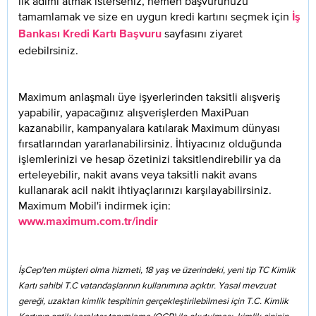
ilk adımı atmak isterseniz, hemen başvurunuzu
tamamlamak ve size en uygun kredi kartını seçmek için
İş
sayfasını ziyaret
Bankası Kredi Kartı Başvuru
edebilrsiniz.
Maximum anlaşmalı üye işyerlerinden taksitli alışveriş
yapabilir, yapacağınız alışverişlerden MaxiPuan
kazanabilir, kampanyalara katılarak Maximum dünyası
fırsatlarından yararlanabilirsiniz. İhtiyacınız olduğunda
işlemlerinizi ve hesap özetinizi taksitlendirebilir ya da
erteleyebilir, nakit avans veya taksitli nakit avans
kullanarak acil nakit ihtiyaçlarınızı karşılayabilirsiniz.
Maximum Mobil'i indirmek için:
www.maximum.com.tr/indir
İşCep'ten müşteri olma hizmeti, 18 yaş ve üzerindeki, yeni tip TC Kimlik
Kartı sahibi T.C vatandaşlarının kullanımına açıktır. Yasal mevzuat
gereği, uzaktan kimlik tespitinin gerçekleştirilebilmesi için T.C. Kimlik