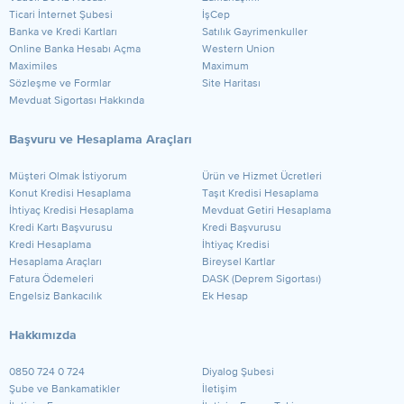
Ticari İnternet Şubesi
İşCep
Banka ve Kredi Kartları
Satılık Gayrimenkuller
Online Banka Hesabı Açma
Western Union
Maximiles
Maximum
Sözleşme ve Formlar
Site Haritası
Mevduat Sigortası Hakkında
Başvuru ve Hesaplama Araçları
Müşteri Olmak İstiyorum
Ürün ve Hizmet Ücretleri
Konut Kredisi Hesaplama
Taşıt Kredisi Hesaplama
İhtiyaç Kredisi Hesaplama
Mevduat Getiri Hesaplama
Kredi Kartı Başvurusu
Kredi Başvurusu
Kredi Hesaplama
İhtiyaç Kredisi
Hesaplama Araçları
Bireysel Kartlar
Fatura Ödemeleri
DASK (Deprem Sigortası)
Engelsiz Bankacılık
Ek Hesap
Hakkımızda
0850 724 0 724
Diyalog Şubesi
Şube ve Bankamatikler
İletişim