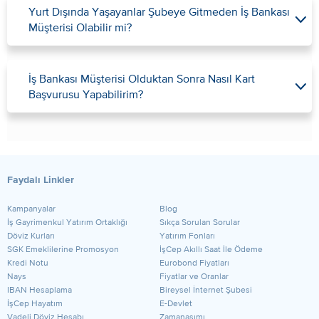
Yurt Dışında Yaşayanlar Şubeye Gitmeden İş Bankası
Müşterisi Olabilir mi?
İş Bankası Müşterisi Olduktan Sonra Nasıl Kart
Başvurusu Yapabilirim?
Faydalı Linkler
Kampanyalar
Blog
​İş Gayrimenkul Yatırım Ortaklığı
Sıkça Sorulan Sorular
Döviz Kurları
Yatırım Fonları
SGK Emeklilerine Promosyon
İşCep Akıllı Saat İle Ödeme
Kredi Notu
Eurobond Fiyatları
Nays
Fiyatlar ve Oranlar
IBAN Hesaplama
Bireysel İnternet Şubesi
İşCep Hayatım
E-Devlet
Vadeli Döviz Hesabı
Zamanaşımı