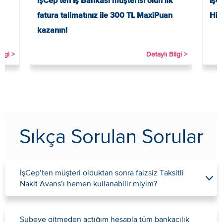
İşCep’ten İş Bankası müşterisi olun ilk
İşC
fatura talimatınız ile 300 TL MaxiPuan
His
kazanın!
ilgi >
Detaylı Bilgi >
Sıkça Sorulan Sorular
İşCep’ten müşteri olduktan sonra faizsiz Taksitli
Nakit Avans’ı hemen kullanabilir miyim?
Şubeye gitmeden açtığım hesapla tüm bankacılık