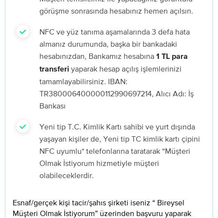
görüşme sonrasında hesabınız hemen açılsın.
NFC ve yüz tanıma aşamalarında 3 defa hata
almanız durumunda, başka bir bankadaki
hesabınızdan, Bankamız hesabına
1 TL para
yaparak hesap açılış işlemlerinizi
transferi
tamamlayabilirsiniz. IBAN:
TR380006400000112990697214, Alıcı Adı: İş
Bankası
Yeni tip T.C. Kimlik Kartı sahibi ve yurt dışında
yaşayan kişiler de, Yeni tip TC kimlik kartı çipini
NFC uyumlu* telefonlarına taratarak “Müşteri
Olmak İstiyorum hizmetiyle müşteri
olabileceklerdir.
Esnaf/gerçek kişi tacir/şahıs şirketi iseniz “ Bireysel
Müşteri Olmak İstiyorum” üzerinden başvuru yaparak