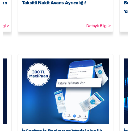
Puan
Taksitli Nakit Avans Ayrıcalığı!
Boy
Yar
ilgi >
Detaylı Bilgi >