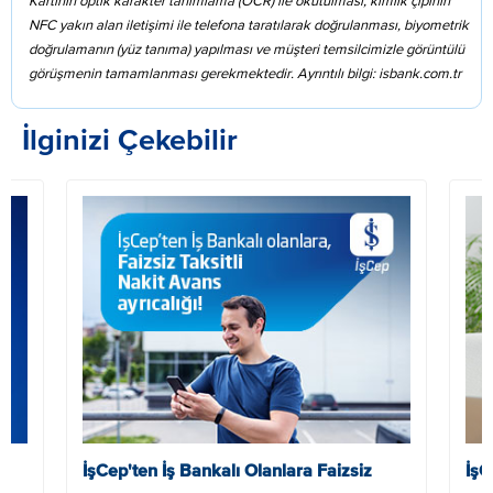
Kartının optik karakter tanımlama (OCR) ile okutulması, kimlik çipinin
NFC yakın alan iletişimi ile telefona taratılarak doğrulanması, biyometrik
doğrulamanın (yüz tanıma) yapılması ve müşteri temsilcimizle görüntülü
görüşmenin tamamlanması gerekmektedir. Ayrıntılı bilgi: isbank.com.tr
İlginizi Çekebilir
m
İşCep'ten İş Bankalı Olanlara Faizsiz
İşC