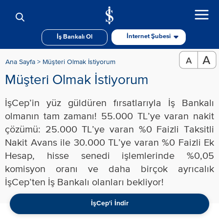
İnternet Şubesi
İş Bankalı Ol
Ana Sayfa >
Müşteri Olmak İstiyorum
Müşteri Olmak İstiyorum
İşCep’in yüz güldüren fırsatlarıyla İş Bankalı
olmanın tam zamanı! 55.000 TL’ye varan nakit
çözümü: 25.000 TL’ye varan %0 Faizli Taksitli
Nakit Avans ile 30.000 TL’ye varan %0 Faizli Ek
Hesap, hisse senedi işlemlerinde %0,05
komisyon oranı ve daha birçok ayrıcalık
İşCep’ten İş Bankalı olanları bekliyor!​
İşCep'i İndir